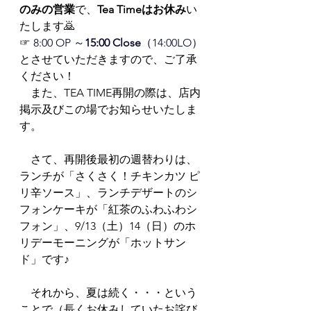
のみの営業
で、
Tea Timeはお休み
い
たします🙇　
☞ 
8:00 OP ～
15:00 Close
（14:00LO）
とさせていただきますので、ご了承
ください！
　また、TEA TIME再開の際は、店内
掲示及びこの場でお知らせいたしま
す。
　さて、再開後最初の週替わりは、
ランチが「さくさく！チキンカツ ピ
リ辛ソース」、ランチデザートのシ
フォンケーキが「紅茶のふわふわシ
フォン」、9/13（土）14（日）のホ
リデーモーニングが「ホットサン
ド」です♪
　それから、夏は続く・・・という
ことで（長くお休みしていたお詫び