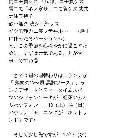
雨ニモ負ケズ 「風邪」ニモ負ケズ
雪ニモ「冬ノ寒サ」ニモ負ケヌ 丈夫
ナ体ヲ持チ
欲ハ無ク 決シテ怒ラズ 
イツモ静カニ笑ツテヰル ～ 　（勝手
に作った冬バージョン⛄）
と、この季節を心穏やかに過ごすた
めに、まずは元気であることが大
事！ですね😊
　さて今週の週替わりは、ランチが
「 鶏肉のCafe風 黒酢ソース」、ラ
ンチデザートとティータイムスイー
ツのシフォンケーキが「紅茶のふわ
ふわシフォン」、13（土）14（日）
のホリデーモーニングが「ホットサ
ンド」です♪
　そして少し先ですが、12/17（水）