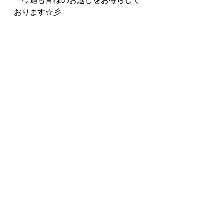
　今週も皆様のお越しをお待ちして
おります☆彡