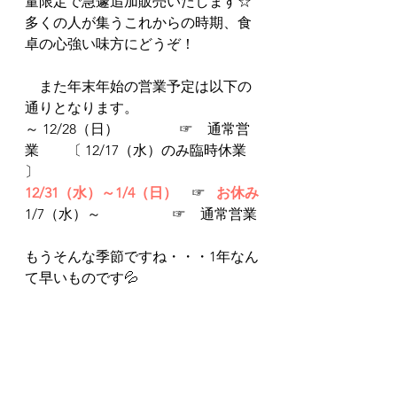
量限定で急遽追加販売いたします☆ 
多くの人が集うこれからの時期、食
卓の心強い味方にどうぞ！
　また年末年始の営業予定は以下の
通りとなります。
～ 12/28（日）　　　　 ☞　通常営
業    　〔 12/17（水）のみ臨時休業 
〕
12/31（水）～1/4（日）　
☞  
 お休み
1/7（水）～　　　　　☞　通常営業
もうそんな季節ですね・・・1年なん
て早いものです💦